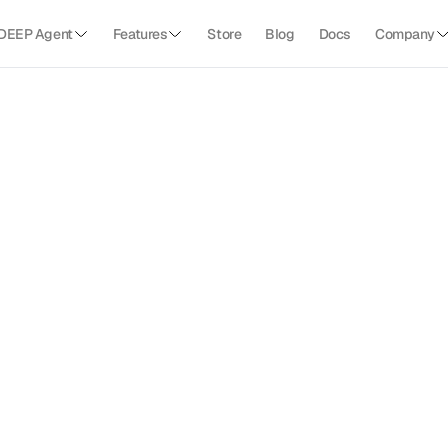
DEEP Agent
Features
Store
Blog
Docs
Company
문명은
문서
위에서
움직여
왔다
Our story
수
천
년
동
안
인
간
은
문
서
를
통
해
계
약
하
고
,
기
록
하
며
,
통
치
했
습
니
다
.
문서
지능의
세대
교체