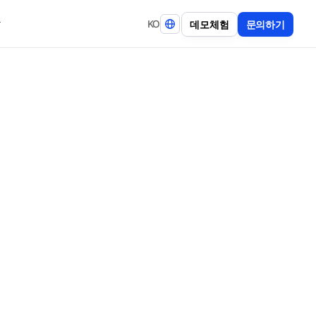
KO
데
모
체
험
문
의
하
기