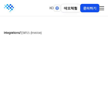
KO
데
모
체
험
문
의
하
기
Integrations
/
인보이스 (Invoice)
비
정
형
인
보
이
스
문
서
에
서
핵
심
결
제
·
거
래
정
보
를
정
밀
하
게
추
출
하
고
,
회
계
시
스
템
에
바
로
연
동
가
능
한
구
조
데
이
터
로
변
환
합
니
다
.
다
양
한
레
이
아
웃
과
언
어
환
경
에
서
도
일
관
된
필
드
정
확
도
를
제
공
합
니
다
.