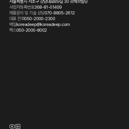
서울특별시 서초구 강남대로89길 30 르헤브빌딩
사업자등록번호
368-81-01409
제품문의 및 기술 상담
070-8805-2612
대표 전화
050-2000-2300
메일
koreadeep@koreadeep.com
팩스
050-2000-8002