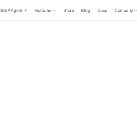
DEEP Agent
Features
Store
Blog
Docs
Company
영
수
증
에
서
결
제
정
보
를
자
동
추
출
하