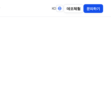
KO
데
모
체
험
문
의
하
기
고
정
산