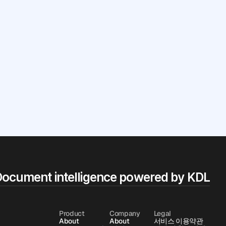
our
?
ocument intelligence powered by KDL
Product
Company
Legal
About
About
서비스 이용약관