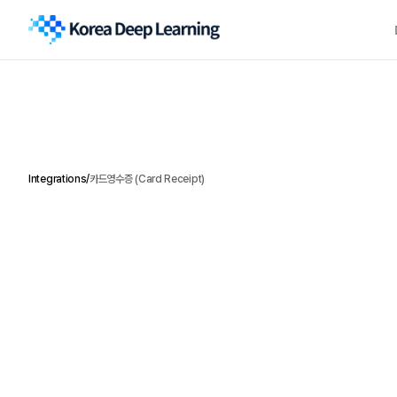
Integrations
/
카드영수증 (Card Receipt)
다
양
한
P
O
S
·
가
맹
점
형
식
의
카
드
가
능
한
데
이
터
로
변
환
합
니
다
.
Overview